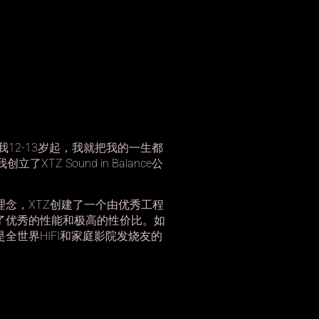
12-13
我
岁起，我就把我的一生都
XTZ Sound in Balance
我创立了
公
XTZ
理念，
创建了一个由优秀工程
了优秀的性能和极高的性价比。如
HIFI
是全世界
和家庭影院发烧友的