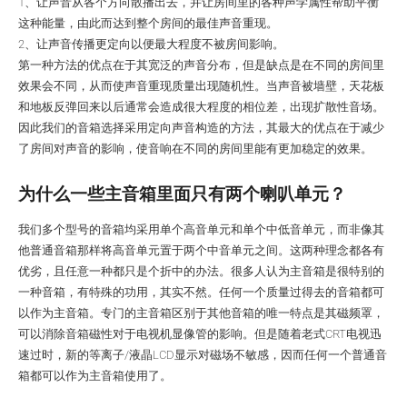
1、让声音从各个方向散播出去，并让房间里的各种声学属性帮助平衡
这种能量，由此而达到整个房间的最佳声音重现。
2、让声音传播更定向以便最大程度不被房间影响。
第一种方法的优点在于其宽泛的声音分布，但是缺点是在不同的房间里
效果会不同，从而使声音重现质量出现随机性。当声音被墙壁，天花板
和地板反弹回来以后通常会造成很大程度的相位差，出现扩散性音场。
因此我们的音箱选择采用定向声音构造的方法，其最大的优点在于减少
了房间对声音的影响，使音响在不同的房间里能有更加稳定的效果。
为什么一些主音箱里面只有两个喇叭单元？
我们多个型号的音箱均采用单个高音单元和单个中低音单元，而非像其
他普通音箱那样将高音单元置于两个中音单元之间。这两种理念都各有
优劣，且任意一种都只是个折中的办法。很多人认为主音箱是很特别的
一种音箱，有特殊的功用，其实不然。任何一个质量过得去的音箱都可
以作为主音箱。专门的主音箱区别于其他音箱的唯一特点是其磁频罩，
可以消除音箱磁性对于电视机显像管的影响。但是随着老式CRT电视迅
速过时，新的等离子/液晶LCD显示对磁场不敏感，因而任何一个普通音
箱都可以作为主音箱使用了。