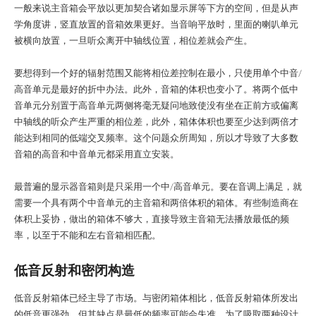
一般来说主音箱会平放以更加契合诸如显示屏等下方的空间，但是从声
学角度讲，竖直放置的音箱效果更好。当音响平放时，里面的喇叭单元
被横向放置，一旦听众离开中轴线位置，相位差就会产生。
要想得到一个好的辐射范围又能将相位差控制在最小，只使用单个中音/
高音单元是最好的折中办法。此外，音箱的体积也变小了。将两个低中
音单元分别置于高音单元两侧将毫无疑问地致使没有坐在正前方或偏离
中轴线的听众产生严重的相位差，此外，箱体体积也要至少达到两倍才
能达到相同的低端交叉频率。这个问题众所周知，所以才导致了大多数
音箱的高音和中音单元都采用直立安装。
最普遍的显示器音箱则是只采用一个中/高音单元。要在音调上满足，就
需要一个具有两个中音单元的主音箱和两倍体积的箱体。有些制造商在
体积上妥协，做出的箱体不够大，直接导致主音箱无法播放最低的频
率，以至于不能和左右音箱相匹配。
低音反射和密闭构造
低音反射箱体已经主导了市场。与密闭箱体相比，低音反射箱体所发出
的低音更强劲。但其缺点是最低的频率可能会失准。为了吸取两种设计