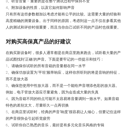
3、听音音量 – 重要的是在整个测试过程中保持不变
4、附加设备的性质，以及它如何影响声音
只有所有这些参数都加以考虑才能有公平的比较。这需要大量的经验和
高度精确的测量设备。出于同样的原因，考虑到这一点不仅在参看其他
人的测试和评价时很重要，而且当你自己试听不同的产品时也很重要。
对购买高保真产品的好建议
在购买新设备时，很多人通常都是在商店里跑来跑去，试听着大量的产
品试图找到“正确”的声音。下面是要牢记的一些提示和技巧
：
1、请确保你试听的所有音箱的音量都在同一水平
2、确保功放设置为“平坦”频率响应，这样你所听到的将是音响的特征，
而不是放大器
3、确保您使用中性放大器，而不是一个能给声音增添色彩的放大器。
例如，电子管放大器应尽量避免，因为会造成大量的失真
4、因为音箱不同的特点可能不太容易将音量调到一致水平。如果音箱
特色的差别太大，尽量听久一点再切换
5、在商店里试听时，经典的声音“响度”很容易让人倾心，但要记住这样
的声音很快会引起听觉疲劳
6、试听你自己熟悉的音乐，最好是有多元化音乐风格的专辑