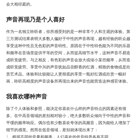
会大相径庭的。
声音再现乃是个人喜好
作为一名独立聆听者，你所感受到的是一种非常个人和主观的体验。第
三方测试结果表明大多数人偏好于中性的声音再现，越有经验的听众越
享受这种中性且无色彩的声音特性。原因在于中性特色能为不同的乐器
和频率在音场里提供平等的空间，从而提高细节水平，这种声音不易造
成听觉疲劳。与之相反，有色彩的声音会放大或缩小某些频率，从而造
成听觉疲劳。享受中兴的声音犹如品尝醇香的红酒，精致的食物或是欣
赏艺术品。体验和比较能让人更彻底的享受一瓶好红酒或欣赏一幅好
画，聆听高精度的声音设备所再现出来的声音也能营造这种感官体验。
我喜欢哪种声音
除了个人体验和参照，能决定你喜欢什么样的声音特点的因素还有很
多。在中高音领域的差别相对较小，绝大多数听众倾向于中性的声音和
平缓的频率响应。偶尔也有少数喜欢夸张的高频音，因为能给人增加了
细节的感觉。然而在低音领域，差别就体现出来了：
1、根据不同的音量和频率，人们喜欢的低音特质各有不同